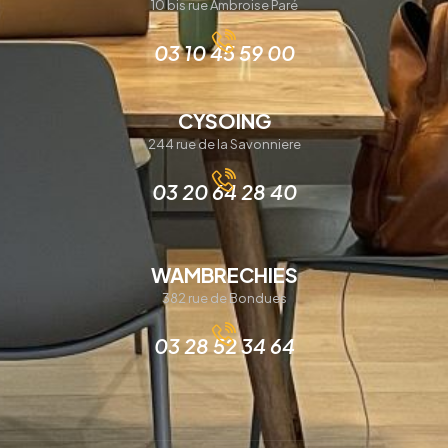
10 bis rue Ambroise Paré
03 10 45 59 00
CYSOING
244 rue de la Savonniere
03 20 64 28 40
WAMBRECHIES
382 rue de Bondues
03 28 52 34 64