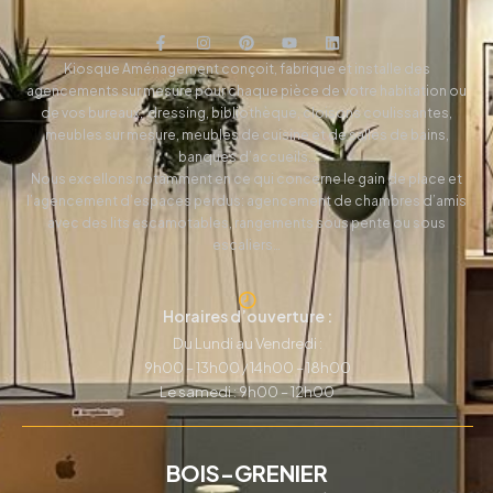
Kiosque Aménagement conçoit, fabrique et installe des
agencements sur mesure pour chaque pièce de votre habitation ou
de vos bureaux, dressing, bibliothèque, cloisons coulissantes,
meubles sur mesure, meubles de cuisine et de salles de bains,
banques d’accueils…
Nous excellons notamment en ce qui concerne le gain de place et
l’agencement d’espaces perdus: agencement de chambres d’amis
avec des lits escamotables, rangements sous pente ou sous
escaliers…
Horaires d’ouverture :
Du Lundi au Vendredi :
9h00 – 13h00 / 14h00 – 18h00
Le samedi : 9h00 – 12h00
BOIS-GRENIER