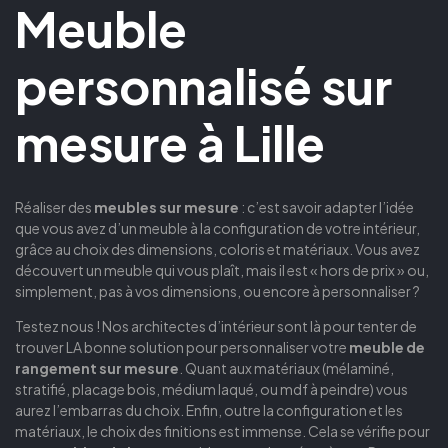
Meuble
personnalisé sur
mesure à Lille
Réaliser des
meubles
sur mesure
: c’est savoir adapter l’idée
que vous avez d’un meuble à la configuration de votre intérieur,
grâce au choix des dimensions, coloris et matériaux. Vous avez
découvert un meuble qui vous plaît, mais il est « hors de prix » ou,
simplement, pas à vos dimensions, ou encore à personnaliser ?
Testez nous ! Nos architectes d’intérieur sont là pour tenter de
trouver LA bonne solution pour personnaliser votre
meuble de
rangement sur mesure
. Quant aux matériaux (mélaminé,
stratifié, placage bois, médium laqué, ou mdf à peindre) vous
aurez l’embarras du choix. Enfin, outre la configuration et les
matériaux, le choix des finitions est immense. Cela se vérifie pour