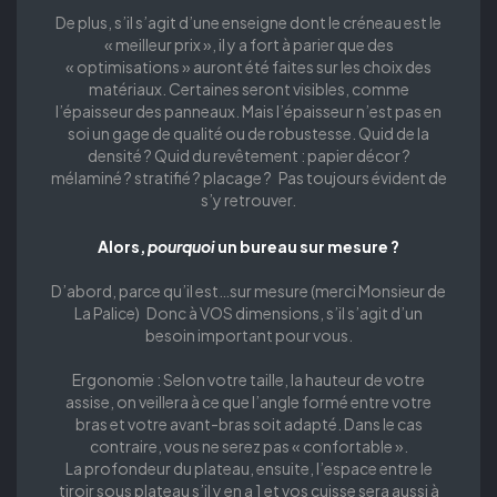
De plus, s’il s’agit d’une enseigne dont le créneau est le
« meilleur prix », il y a fort à parier que des
« optimisations » auront été faites sur les choix des
matériaux. Certaines seront visibles, comme
l’épaisseur des panneaux. Mais l’épaisseur n’est pas en
soi un gage de qualité ou de robustesse. Quid de la
densité ? Quid du revêtement : papier décor ?
mélaminé ? stratifié ? placage ? Pas toujours évident de
s’y retrouver.
Alors,
pourquoi
un bureau sur mesure ?
D’abord, parce qu’il est…sur mesure (merci Monsieur de
La Palice) Donc à VOS dimensions, s’il s’agit d’un
besoin important pour vous.
Ergonomie : Selon votre taille, la hauteur de votre
assise, on veillera à ce que l’angle formé entre votre
bras et votre avant-bras soit adapté. Dans le cas
contraire, vous ne serez pas « confortable ».
La profondeur du plateau, ensuite, l’espace entre le
tiroir sous plateau s’il y en a 1 et vos cuisse sera aussi à