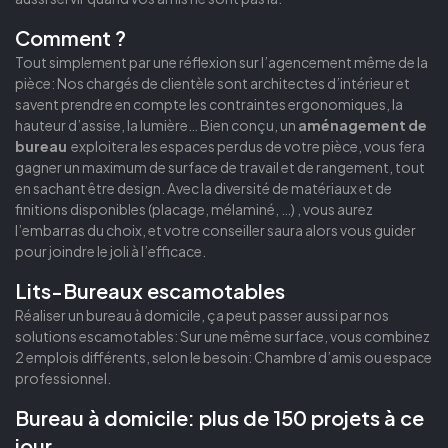
Comment ?
Tout simplement par une réflexion sur l’agencement même de la
pièce: Nos chargés de clientèle sont architectes d’intérieur et
savent prendre en compte les contraintes ergonomiques, la
hauteur d’assise, la lumière… Bien conçu, un
aménagement de
bureau
exploitera les espaces perdus de votre pièce, vous fera
gagner un maximum de surface de travail et de rangement, tout
en sachant être design. Avec la diversité de matériaux et de
finitions disponibles (placage, mélaminé, …) , vous aurez
l’embarras du choix, et votre conseiller saura alors vous guider
pour joindre le joli à l’efficace.
Lits-Bureaux escamotables
Réaliser un bureau à domicile, ça peut passer aussi par nos
solutions escamotables: Sur une même surface, vous combinez
2 emplois différents, selon le besoin: Chambre d’amis ou espace
professionnel.
Bureau à domicile: plus de 150 projets à ce
jour