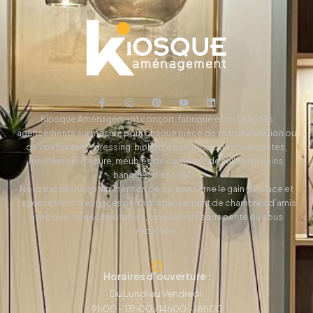
Kiosque Aménagement conçoit, fabrique et installe des
agencements sur mesure pour chaque pièce de votre habitation ou
de vos bureaux, dressing, bibliothèque, cloisons coulissantes,
meubles sur mesure, meubles de cuisine et de salles de bains,
banques d’accueils…
Nous excellons notamment en ce qui concerne le gain de place et
l’agencement d’espaces perdus: agencement de chambres d’amis
avec des lits escamotables, rangements sous pente ou sous
escaliers…
Horaires d’ouverture :
Du Lundi au Vendredi :
9h00 – 13h00 / 14h00 – 18h00