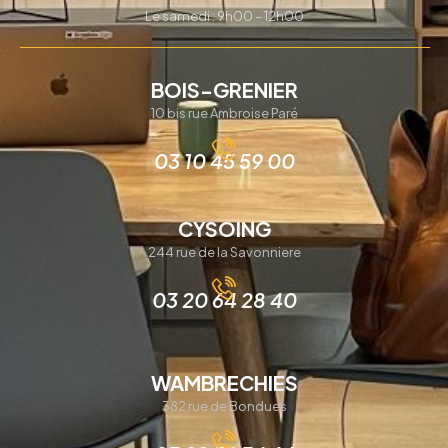
Le samedi : 9h00 – 12h00
BOIS-GRENIER
10 bis rue Ambroise Paré
03 10 45 59 00
CYSOING
244 rue de la Savonniere
03 20 64 28 40
WAMBRECHIES
382 rue de Bondues