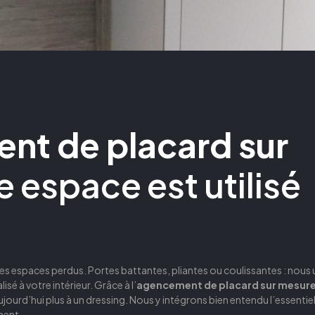
t de placard sur
e espace est utilisé
t
s espaces perdus. Portes battantes, pliantes ou coulissantes : nous u
é à votre intérieur. Grâce à l’
agencement de placard sur mesur
ujourd’hui plus à un dressing. Nous y intégrons bien entendu l’essentiel
ment.