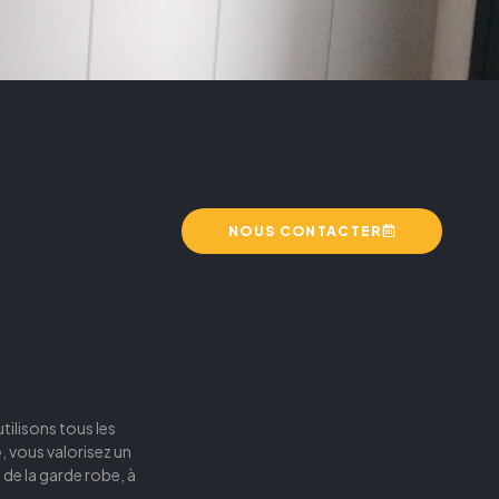
NOUS CONTACTER
tilisons tous les
e
, vous valorisez un
 de la garde robe, à