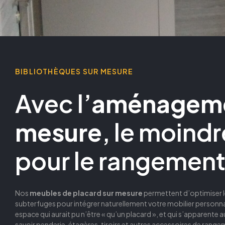
BIBLIOTHÈQUES SUR MESURE
Avec l’
aménagemen
mesure
, le moindr
pour le rangemen
Nos
meubles de placard
sur mesure
permettent d’optimiser le
subterfuges pour intégrer naturellement votre mobilier personnalis
espace qui aurait pu n’être « qu’un placard », et qui s’apparente a
savoir penderie, étagères, tiroirs et autres accessoires de range