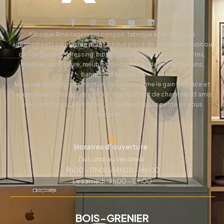
Kiosque Aménagement conçoit, fabrique et installe des
agencements sur mesure pour chaque pièce de votre habitation ou
de vos bureaux, dressing, bibliothèque, cloisons coulissantes,
meubles sur mesure, meubles de cuisine et de salles de bains,
banques d’accueils…
Nous excellons notamment en ce qui concerne le gain de place et
l’agencement d’espaces perdus: agencement de chambres d’amis
avec des lits escamotables, rangements sous pente ou sous
escaliers…
Horaires d’ouverture :
Du Lundi au Vendredi :
9h00 – 13h00 / 14h00 – 18h00
Le samedi : 9h00 – 12h00
BOIS-GRENIER