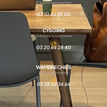
10 bis rue Ambroise Paré
03 10 45 59 00
CYSOING
244 rue de la Savonniere
03 20 64 28 40
WAMBRECHIES
382 rue de Bondues
03 28 52 34 64