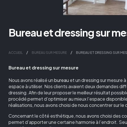
Bureau et dressing sur me
ACCUEIL
BUREAU SUR MESURE
BUREAU ET DRESSING SUR MES
Bureau et dressing sur mesure
Nous avons réalisé un
bureau
et un dressing sur mesure à
espace à utiliser. Nos clients avaient deux demandes diff
dressing. Afin de leur proposer le meilleur résultat possibl
procédé permet d’optimiser au mieux l’espace disponible 
réalisations, nous avons choisi de nous concentrer sur le d
Concernant le côté esthétique, nous avons choisi des cou
permet d’apporter une certaine harmonie à l’endroit. Seul 