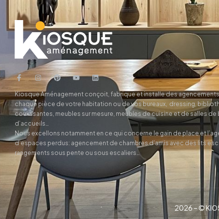
Kiosque Aménagement conçoit, fabrique et installe des agencements
chaque pièce de votre habitation ou de vos bureaux, dressing, biblio
coulissantes, meubles sur mesure, meubles de cuisine et de salles de
d’accueils…
Nous excellons notamment en ce qui concerne le gain de place et l’
d’espaces perdus: agencement de chambres d’amis avec des lits es
rangements sous pente ou sous escaliers…
2026 – © KIOS