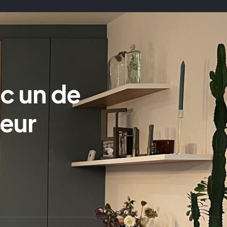
c un de
ieur