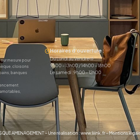
Horaires d’ouverture :
Du Lundi au Vendredi :
 sur mesure pour
9h00 – 13h00 / 14h00 – 18h00
thèque, cloisons
Le samedi : 9h00 – 12h00
 bains, banques
agencement
camotables,
QUE AMENAGEMENT – Une réalisation : www.liiink.fr –
Mentions légal