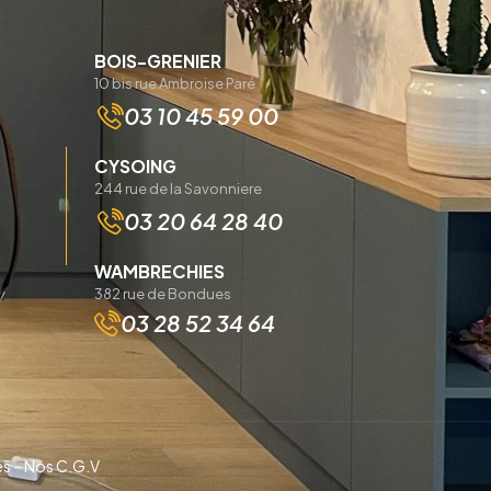
BOIS-GRENIER
10 bis rue Ambroise Paré
03 10 45 59 00
CYSOING
244 rue de la Savonniere
03 20 64 28 40
WAMBRECHIES
382 rue de Bondues
03 28 52 34 64
es
–
Nos C.G.V