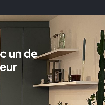
c un de
ieur