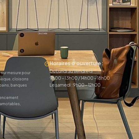
Horaires d’ouverture :
Du Lundi au Vendredi :
 sur mesure pour
9h00 – 13h00 / 14h00 – 18h00
thèque, cloisons
Le samedi : 9h00 – 12h00
 bains, banques
agencement
camotables,