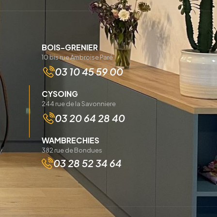
BOIS-GRENIER
10 bis rue Ambroise Paré
03 10 45 59 00
CYSOING
244 rue de la Savonniere
03 20 64 28 40
WAMBRECHIES
382 rue de Bondues
03 28 52 34 64