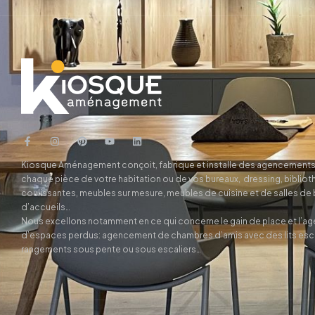
Kiosque Aménagement conçoit, fabrique et installe des agencements
chaque pièce de votre habitation ou de vos bureaux, dressing, biblio
coulissantes, meubles sur mesure, meubles de cuisine et de salles de
d’accueils…
Nous excellons notamment en ce qui concerne le gain de place et l’
d’espaces perdus: agencement de chambres d’amis avec des lits es
rangements sous pente ou sous escaliers…