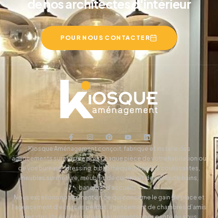
de nos architectes d'intérieur
POUR NOUS CONTACTER
Kiosque Aménagement conçoit, fabrique et installe des
agencements sur mesure pour chaque pièce de votre habitation ou
de vos bureaux, dressing, bibliothèque, cloisons coulissantes,
meubles sur mesure, meubles de cuisine et de salles de bains,
banques d’accueils…
Nous excellons notamment en ce qui concerne le gain de place et
l’agencement d’espaces perdus: agencement de chambres d’amis
avec des lits escamotables, rangements sous pente ou sous