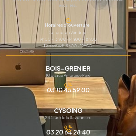
escaliers…
Horaires d’ouverture :
Du Lundi au Vendredi :
9h00 – 13h00 / 14h00 – 18h00
Le samedi : 9h00 – 12h00
BOIS-GRENIER
10 bis rue Ambroise Paré
03 10 45 59 00
CYSOING
244 rue de la Savonniere
03 20 64 28 40