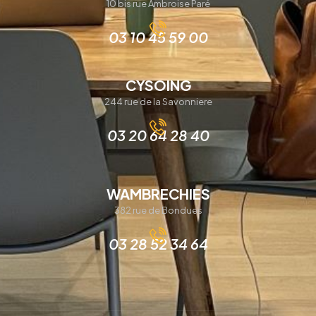
10 bis rue Ambroise Paré
03 10 45 59 00
CYSOING
244 rue de la Savonniere
03 20 64 28 40
WAMBRECHIES
382 rue de Bondues
03 28 52 34 64