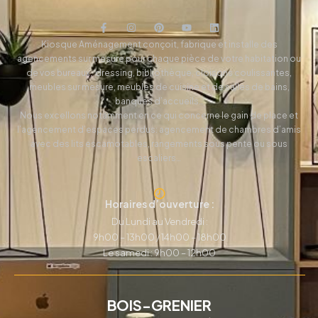
Kiosque Aménagement conçoit, fabrique et installe des
agencements sur mesure pour chaque pièce de votre habitation ou
de vos bureaux, dressing, bibliothèque, cloisons coulissantes,
meubles sur mesure, meubles de cuisine et de salles de bains,
banques d’accueils…
Nous excellons notamment en ce qui concerne le gain de place et
l’agencement d’espaces perdus: agencement de chambres d’amis
avec des lits escamotables, rangements sous pente ou sous
escaliers…
Horaires d’ouverture :
Du Lundi au Vendredi :
9h00 – 13h00 / 14h00 – 18h00
Le samedi : 9h00 – 12h00
BOIS-GRENIER