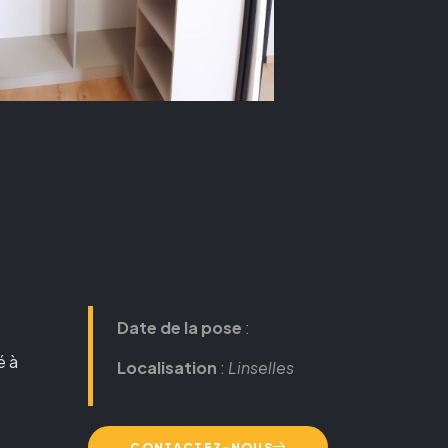
Date de la pose
:
é à
Localisation
:
Linselles
CONTACTEZ-NOUS