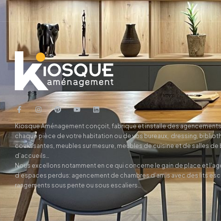
Kiosque Aménagement conçoit, fabrique et installe des agencements
chaque pièce de votre habitation ou de vos bureaux, dressing, biblio
coulissantes, meubles sur mesure, meubles de cuisine et de salles de
d’accueils…
Nous excellons notamment en ce qui concerne le gain de place et l’
d’espaces perdus: agencement de chambres d’amis avec des lits es
rangements sous pente ou sous escaliers…