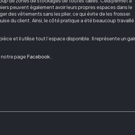
oup de zones de stockages de toutes tailles. Cela permet à
niers peuvent également avoir leurs propres espaces dans le
 des vêtements sans les plier, ce qui évite de les froisser.
uise du client. Ainsi, le côté pratique a été beaucoup travaillé
pièce et il utilise tout l’espace disponible. Il représente un gai
ur notre page
Facebook
..