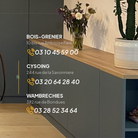
BOIS-GRENIER
10 bis rue Ambroise Paré
03 10 45 59 00
CYSOING
244 rue de la Savonniere
03 20 64 28 40
WAMBRECHIES
382 rue de Bondues
03 28 52 34 64