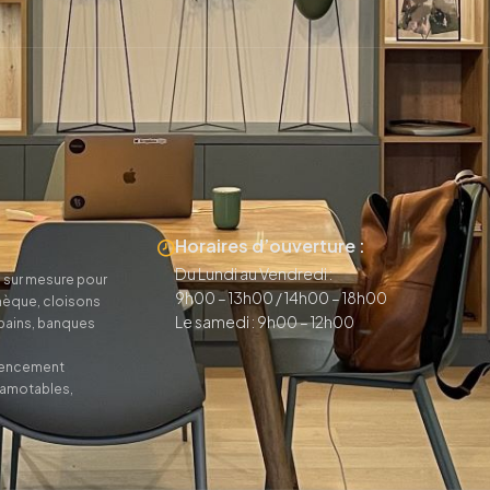
Horaires d’ouverture :
Du Lundi au Vendredi :
 sur mesure pour
9h00 – 13h00 / 14h00 – 18h00
thèque, cloisons
Le samedi : 9h00 – 12h00
 bains, banques
agencement
camotables,