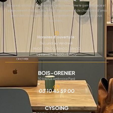
banques d’accueils…
Nous excellons notamment en ce qui concerne le gain de place et
l’agencement d’espaces perdus: agencement de chambres d’amis
avec des lits escamotables, rangements sous pente ou sous
escaliers…
Horaires d’ouverture :
Du Lundi au Vendredi :
9h00 – 13h00 / 14h00 – 18h00
Le samedi : 9h00 – 12h00
BOIS-GRENIER
10 bis rue Ambroise Paré
03 10 45 59 00
CYSOING