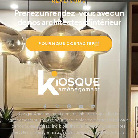
RÉALISONS
Prenez un rendez-vous avec un
de nos architectes d'intérieur
POUR NOUS CONTACTER
Kiosque Aménagement conçoit, fabrique et installe des
agencements sur mesure pour chaque pièce de votre habitation ou
de vos bureaux, dressing, bibliothèque, cloisons coulissantes,
meubles sur mesure, meubles de cuisine et de salles de bains,