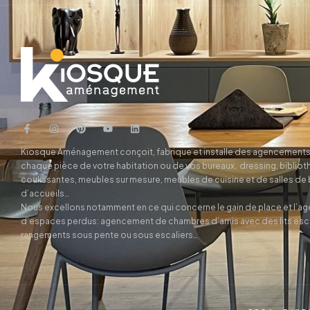
Kiosque Aménagement conçoit, fabrique et installe des agencements
chaque pièce de votre habitation ou de vos bureaux, dressing, biblio
coulissantes, meubles sur mesure, meubles de cuisine et de salles de
d’accueils…
Nous excellons notamment en ce qui concerne le gain de place et l’
d’espaces perdus: agencement de chambres d’amis avec des lits es
rangements sous pente ou sous escaliers…