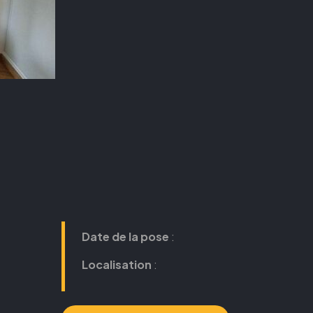
Date de la pose
:
Localisation
: