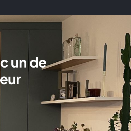
c un de
ieur