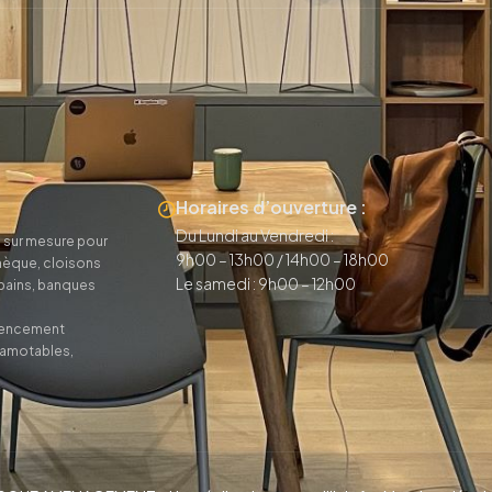
Horaires d’ouverture :
Du Lundi au Vendredi :
 sur mesure pour
9h00 – 13h00 / 14h00 – 18h00
thèque, cloisons
Le samedi : 9h00 – 12h00
 bains, banques
agencement
camotables,