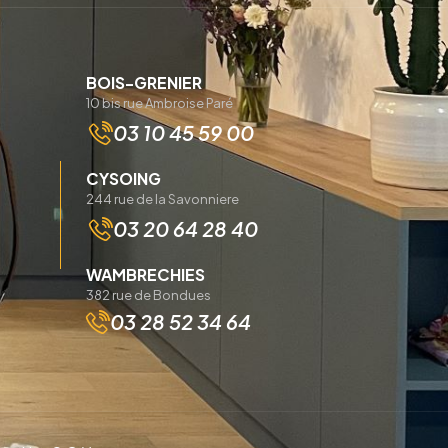
BOIS-GRENIER
10 bis rue Ambroise Paré
03 10 45 59 00
CYSOING
244 rue de la Savonniere
03 20 64 28 40
WAMBRECHIES
382 rue de Bondues
03 28 52 34 64