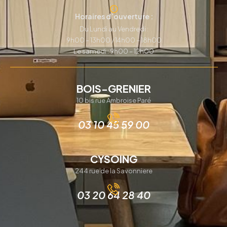
Horaires d’ouverture :
Du Lundi au Vendredi :
9h00 – 13h00 / 14h00 – 18h00
Le samedi : 9h00 – 12h00
BOIS-GRENIER
10 bis rue Ambroise Paré
03 10 45 59 00
CYSOING
244 rue de la Savonniere
03 20 64 28 40