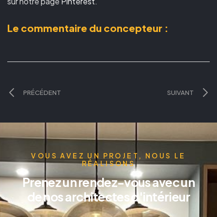
sur notre page
Pinterest
.
Le commentaire du concepteur :
PRÉCÉDENT
SUIVANT
VOUS AVEZ UN PROJET, NOUS LE
RÉALISONS
Prenez un rendez-vous avec un
de nos architectes d'intérieur