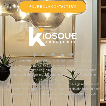
POUR NOUS CONTACTER
Kiosque Aménagement conçoit, fabrique et installe des
agencements sur mesure pour chaque pièce de votre habitation ou
de vos bureaux, dressing, bibliothèque, cloisons coulissantes,
meubles sur mesure, meubles de cuisine et de salles de bains,
banques d’accueils…
Nous excellons notamment en ce qui concerne le gain de place et
l’agencement d’espaces perdus: agencement de chambres d’amis
avec des lits escamotables, rangements sous pente ou sous
escaliers…