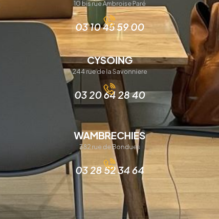
10 bis rue Ambroise Paré
03 10 45 59 00
CYSOING
244 rue de la Savonniere
03 20 64 28 40
WAMBRECHIES
382 rue de Bondues
03 28 52 34 64