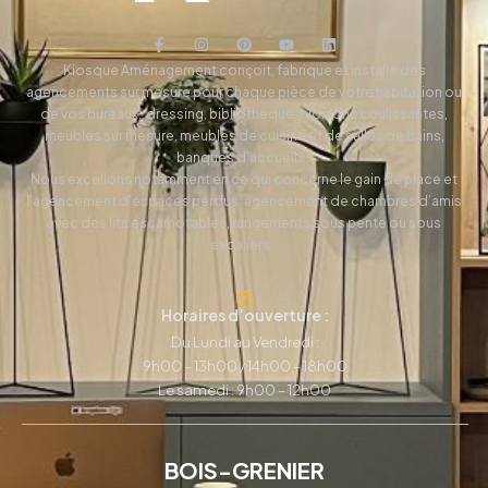
Kiosque Aménagement conçoit, fabrique et installe des
agencements sur mesure pour chaque pièce de votre habitation ou
de vos bureaux, dressing, bibliothèque, cloisons coulissantes,
meubles sur mesure, meubles de cuisine et de salles de bains,
banques d’accueils…
Nous excellons notamment en ce qui concerne le gain de place et
l’agencement d’espaces perdus: agencement de chambres d’amis
avec des lits escamotables, rangements sous pente ou sous
escaliers…
Horaires d’ouverture :
Du Lundi au Vendredi :
9h00 – 13h00 / 14h00 – 18h00
Le samedi : 9h00 – 12h00
BOIS-GRENIER