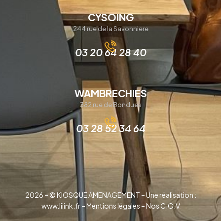
CYSOING
244 rue de la Savonniere
03 20 64 28 40
WAMBRECHIES
382 rue de Bondues
03 28 52 34 64
2026 – © KIOSQUE AMENAGEMENT – Une réalisation :
www.liiink.fr –
Mentions légales
–
Nos C.G.V