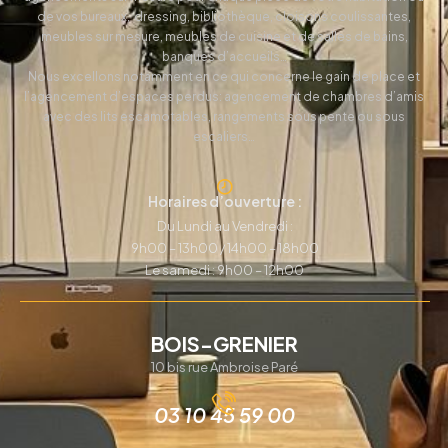
de vos bureaux, dressing, bibliothèque, cloisons coulissantes,
meubles sur mesure, meubles de cuisine et de salles de bains,
banques d’accueils…
Nous excellons notamment en ce qui concerne le gain de place et
l’agencement d’espaces perdus: agencement de chambres d’amis
avec des lits escamotables, rangements sous pente ou sous
escaliers…
Horaires d’ouverture :
Du Lundi au Vendredi :
9h00 – 13h00 / 14h00 – 18h00
Le samedi : 9h00 – 12h00
BOIS-GRENIER
10 bis rue Ambroise Paré
03 10 45 59 00