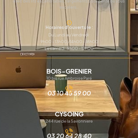
avec des lits escamotables, rangements sous pente ou sous
escaliers…
Horaires d’ouverture :
Du Lundi au Vendredi :
9h00 – 13h00 / 14h00 – 18h00
Le samedi : 9h00 – 12h00
BOIS-GRENIER
10 bis rue Ambroise Paré
03 10 45 59 00
CYSOING
244 rue de la Savonniere
03 20 64 28 40