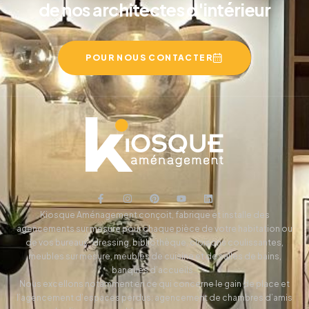
de nos architectes d'intérieur
POUR NOUS CONTACTER
Kiosque Aménagement conçoit, fabrique et installe des
agencements sur mesure pour chaque pièce de votre habitation ou
de vos bureaux, dressing, bibliothèque, cloisons coulissantes,
meubles sur mesure, meubles de cuisine et de salles de bains,
banques d’accueils…
Nous excellons notamment en ce qui concerne le gain de place et
l’agencement d’espaces perdus: agencement de chambres d’amis