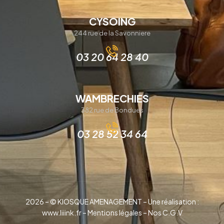
CYSOING
244 rue de la Savonniere
03 20 64 28 40
WAMBRECHIES
382 rue de Bondues
03 28 52 34 64
2026 – © KIOSQUE AMENAGEMENT – Une réalisation :
www.liiink.fr –
Mentions légales
–
Nos C.G.V