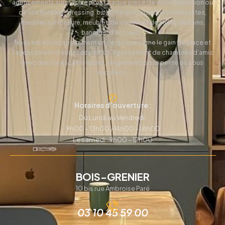
agencements sur mesure pour chaque pièce de votre habitation ou
de vos bureaux, dressing, bibliothèque, cloisons coulissantes,
meubles sur mesure, meubles de cuisine et de salles de bains,
banques d’accueils…
Nous excellons notamment en ce qui concerne le gain de place et
l’agencement d’espaces perdus: agencement de chambres d’amis
avec des lits escamotables, rangements sous pente ou sous
escaliers…
Horaires d’ouverture :
Du Lundi au Vendredi :
9h00 – 13h00 / 14h00 – 18h00
Le samedi : 9h00 – 12h00
BOIS-GRENIER
10 bis rue Ambroise Paré
03 10 45 59 00