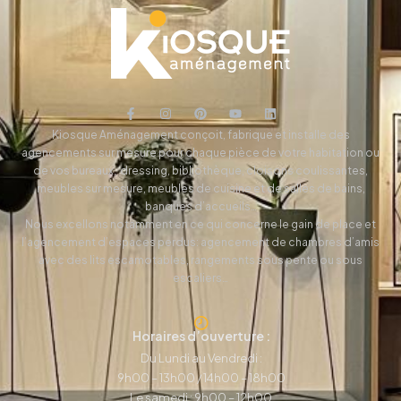
Kiosque Aménagement conçoit, fabrique et installe des
agencements sur mesure pour chaque pièce de votre habitation ou
de vos bureaux, dressing, bibliothèque, cloisons coulissantes,
meubles sur mesure, meubles de cuisine et de salles de bains,
banques d’accueils…
Nous excellons notamment en ce qui concerne le gain de place et
l’agencement d’espaces perdus: agencement de chambres d’amis
avec des lits escamotables, rangements sous pente ou sous
escaliers…
Horaires d’ouverture :
Du Lundi au Vendredi :
9h00 – 13h00 / 14h00 – 18h00
Le samedi : 9h00 – 12h00