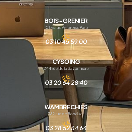
BOIS-GRENIER
10 bis rue Ambroise Paré
03 10 45 59 00
CYSOING
244 rue de la Savonniere
03 20 64 28 40
WAMBRECHIES
382 rue de Bondues
03 28 52 34 64