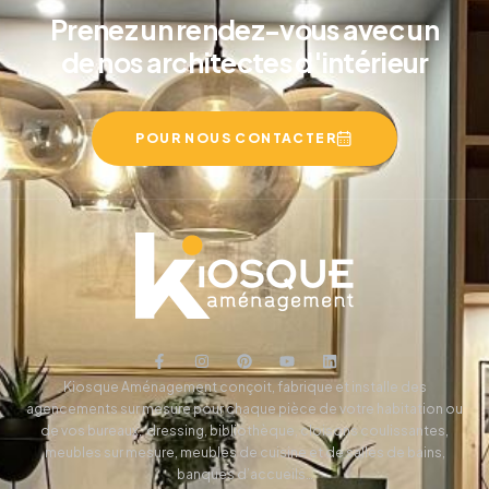
Prenez un rendez-vous avec un
de nos architectes d'intérieur
POUR NOUS CONTACTER
Kiosque Aménagement conçoit, fabrique et installe des
agencements sur mesure pour chaque pièce de votre habitation ou
de vos bureaux, dressing, bibliothèque, cloisons coulissantes,
meubles sur mesure, meubles de cuisine et de salles de bains,
banques d’accueils…