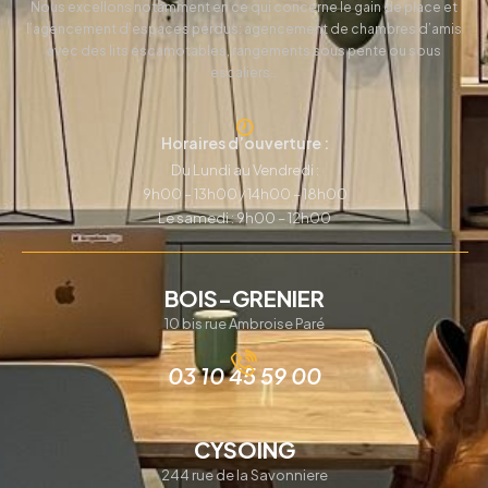
Nous excellons notamment en ce qui concerne le gain de place et
l’agencement d’espaces perdus: agencement de chambres d’amis
avec des lits escamotables, rangements sous pente ou sous
escaliers…
Horaires d’ouverture :
Du Lundi au Vendredi :
9h00 – 13h00 / 14h00 – 18h00
Le samedi : 9h00 – 12h00
BOIS-GRENIER
10 bis rue Ambroise Paré
03 10 45 59 00
CYSOING
244 rue de la Savonniere