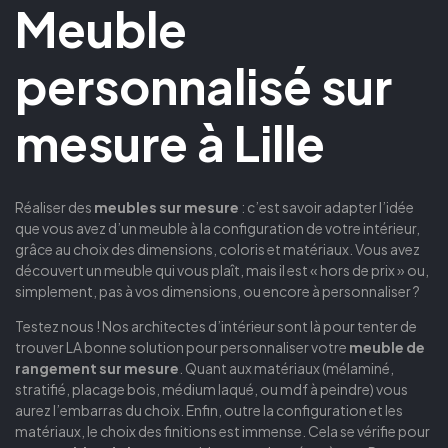
Meuble
personnalisé sur
mesure à Lille
Réaliser des
meubles
sur mesure
: c’est savoir adapter l’idée
que vous avez d’un meuble à la configuration de votre intérieur,
grâce au choix des dimensions, coloris et matériaux. Vous avez
découvert un meuble qui vous plaît, mais il est « hors de prix » ou,
simplement, pas à vos dimensions, ou encore à personnaliser ?
Testez nous ! Nos architectes d’intérieur sont là pour tenter de
trouver LA bonne solution pour personnaliser votre
meuble de
rangement sur mesure
. Quant aux matériaux (mélaminé,
stratifié, placage bois, médium laqué, ou mdf à peindre) vous
aurez l’embarras du choix. Enfin, outre la configuration et les
matériaux, le choix des finitions est immense. Cela se vérifie pour